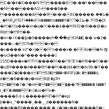
C�/�ǂ�O���N7;����6!�-��f ����
�N�����A!2=���$��
�����i��&��9�r�\�81�����ݎ��ۦ�
_�RߨG7ٛ+���ov�i���Kls�����"Ї�ط2�,?$�[X
��a���xn�q����&��N32�rN��@�u
Wp�l��-
�o<�+X��]ρ�0����̵eᖬ�:��qOÀ��]˲��˙w�2�
���ޞ�S?b�Y�n�
�v����`e2*�>]��"n���x� �k(��N-췒
�sx3��N�^��� ����𺔐
1S5D���e�T������E𝟜�6����!
�cjB9����d���6����)d&��bc9b:�Y��
���Z�]���o�T52�|���+�M3Fji}�c �����ԃ
d��$��\�у�mo8@.�g3H
O��ӏ�7�.*�m�\�����߽��?f�����r� b���?
r_��v�����+1�ߋo�x�-
����8˖d~L�����Π�*�kp|
[r��o_^͏����_��__d����
��N�
��d��B#����'��� �,+�{�s��J�!���Ԓ�~