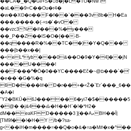
��CǞ�_�Q�Gv+S�񙏊d�j�L�TO�Nw /
�aL��9=C��Ou�r4�
�w��Xʘ�o��F�f��`���3v8b�H�Ea
���,����.�(-+s�͐ �vO �
��vzc3%�#���%�y���
��_P��Z��lS�O�{��-B-
��q����R�%��TC��)�Y�Q���
���{b��x��|
�<eL*yb���0&��O�9�Y�4]��jׄN
����U����!
��F���ؕ*�Ò�0��YC����Eč�~@ם���`�'
�e��ʿ�G�%�q
6D�t���I#� D�r��+�<Ž�`Er`���_6��
�A�I
ʺY2�BKȖ�6J�����6�yi7�$������5
�@� �į&4��Ԃ�H��H`�!�*H2�
dM��eaKF D�����3 ](��AޠBH��Ȋ|
[TM9f��!�H�Y
/b�?sa-
g<��iH�m����=��Q�o�&�=a�M#�x�^��