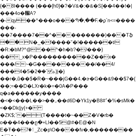
{�8I���� (���[h0]�?�V&�:�&�S[��4��!�|
���4o�׬A?
�-qy��^���o���Պ�,��F.�ϼ`n<=����
���-
��7����7��^���������)���Tֆ
��N�_�f����"�!������t/
�R:�bM?^@ ��^�h�b?�/���}
��_x�P�����������Z��x�
���/~�G���������/��4/
���4�ܬ̸`��2�5}|�}
��r�,ǖ��$�R�~���jG��4.�ɝ�G��&9��$7�{
��;=��D�LXr�k�=�0A�P���
q�a������y����
�<�<���L��>��,.��d6D�Yk1y�B8#׳�%�sMk�
<��Dk(jy{+�
�ZK$;`�(T����t�~��Z�V�rb�
o���4���ը�+LI��5@#�E@�N
E�Ŧ��ٲ�7_Zc�p\O����fv�,��������