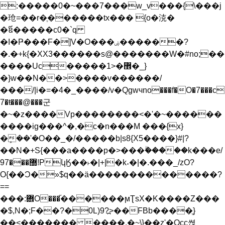
:�����0�~���7���w_v���{\���j
�玱=��r�ֶ������tx��� {o�㳳�
�ឪ�����c0�`q
�I�Ҏ���F�]V�O���ۻ������?
�.�+k{�XX3������s@�������W�#no;��
����Uc�����1>�޾�_}
�}w��N��>����v������/
���/|i�=�4�_����/v�Qgwчno���f�O�7���c
7�ŧ���@���군
�~�z����Vp��������<�'�~������
����ig���^�,�c�n���M ���{x}
�ܾ��'�O��_�/�����b|s8{X5����}#|?
��N�+S{���a����p�>���ۗ�����k���e/
޽���97!PկӃ��˫�|+|�k˖�|�.���_/zO?
O{��Ͻ�»$q��ӓ��������������?
==
���:܎O���֞������ϻƮsX�K����Z���
�$,N�;F��?�0L)9?߽>��FBb����ֱ}
��<������� ����,�~\}��z'�Occ쎥