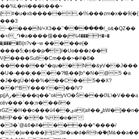
��%L�nӵ���k���~
{#�
u�xb�����,�\%���zm�x��9(�{
���3
~����N/+X3��՟������/_o&�QZ��
�+/_֏�a����㑤���ȷ%4���H�=�
�j����В{n?v�~w ��� ��e{�
����5;�s��թ�}l�Uɞ���z��l
V{����Su6�Cm���>�#�8�
�������^�qu��N�&ɏV��J���
�U�-���;����?蛒��[b^�N�@5 �a
�J��gÙ�!��%���C��5��X?
��!^BY���Y�}��!V?
p(jAر���
�q��"okyVO�Š���0\L\�V���a
oꍓv���`��;n� ��ȫ�
rGZ�H��o���ú4��یә/(a#��ړbW�]��n�
MP��`�� %�e�`
�3�`@&6�#������^����/
��|w����}|1 3#�u�d�Rh�ؖ�(M&��a��