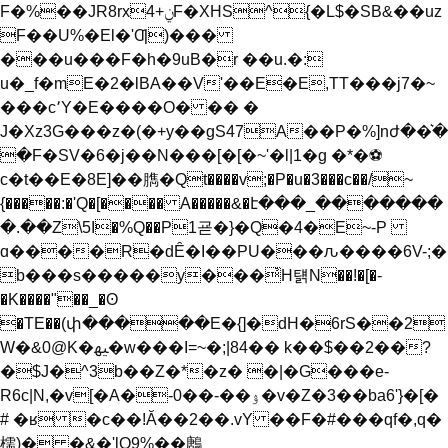
F�%��JR8rx4+ݧF�XHS^{�L$�SB&��uz
F��U%�El�'Ƣ)���
���u���F�h�9uB�r ��u.�:
u�_f�mE�2�lBA��V'��E�E,TT���j7�~
���c՚Y�E����O� �� �
J�Xz3G���z�(�+y��gS47A��P�%]nժ��͛�
�F�SV�6�j��N���[�[�~'�l|1�g �*�⚽
c�t��E�8E]��臇�Qt����v;�P�u�3���c��/~
{�����:�'Q�[���� A�����&�է���_�������
�.��Z\5I�%Q��P1굗�}�Q�4�E~-P
ɑ����R�dȆ�I��PU���ԉ����6V-;�
b���s�����y���҆H턝N��!�[�-
�K����"��_�ʘ
�TE��(փ�����E�{]�dH�6rS��2
W�&0@K�ﳱ�w���I=~�;|84�� k��$��2��?
�$J�^3b��Z�*�z� �|�G���e-
R6c|N,�v[�A�-0��-��ۉ�v�Z�3��ba6'}�[�
# �ʁ �c��!Ă��2��.vY ��F�#���qf�,q�
檽)� �&�'lO9%��鶶