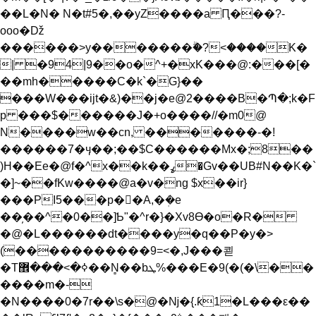
��L�N� N�t#5�,��yZ����a Ԥ���?-
ooo�ǅ
������>y�������ۗ�?<����K�
| �94|9��o�^+�xK���@:���[�
��mh�����C�k`�G}��
���W���ijt�&)��j�e@2����B�Պ�;k�F
p ���$������J�+o����//�m0@
N����w��cn, �������-�!
������7�ӌ��;��$C������Mx�;8��
)H��Ee�@f�^x��k��ߩ�Gv��UB#N��Κ�`
�]~��fKw����@a�v�ng $x��ir}
���PI5���p�򲻓�A,�ܲ�e
��̦��^�0��]Ƅ"�^r�}�Xv8Ɵ�o�R�
�@�L������dt����y�q��P�y�>
(�����������9=<�,J���쾯
�Tߦ�>���޾��N̻��bܛ%���E�9(�(�\��
����m�-
�N����0�7r��\s�@�ǋ�{.ƙ1�L���ε��