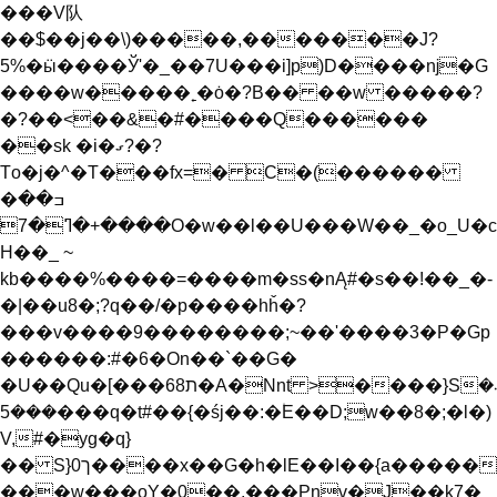
���V队
��$��j��\)�����,�������J?
5%�ӹ����Ў'�_��7U���i]p)D����ǌ�G
����w�����˿�ȯ�?B�� ��w �����?
�?��<��&�#����Q������
��sk �i�ގ?�?
Tο�j�^�T���fx=� C�(������
�ߏ��
����+�ߣ�7O�w��l��U���W��_�o_U�c
H��_ ~
kb����%����=����m�ss�nĄ#�s��!��_�-
�|��u8�;?q��/�p����hȟ�?
���v����9��������;~��'����3�P�Gp
������:#�6�On��` ��G�
�U��Qu�[���ת68�A�Nnt >����}S܁�
���5���q�t#��{�śj��:�۠E��D;w��8�;�l�)
V,#�yg�q}
�� S}0ך����x��G�h�lE��I��{a�����
���w���oY�0��,���Pnv�J��k7�