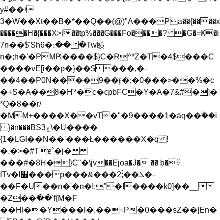
y#��ʵ
3�W��Xt��B�*��Q��(@)"А���Pa��{����x
�����H�{���X>i��tp%���G���Fo����? �G�=Ҝ�i
7n��$'Sh6�։�� �Tw赜
n�;h�'�PMԖ����$}C�R^*Z�T�4$���C
���
�vE[i��p�}��$ ���,�-
��4��P0N����9��ӻ�;�0���>��%�c
�+S�A��8�Ҥ*�c�cpbFC�Y�A�7&#�]�
*Q�8��r/
�MM+����X��vT�"�9����1�āq��ۨ��i
}�n���BS3ۼ\�U����
{1�LGI��N��'���Ł������X�q !
�.�>�#Tɐ`�j�
���#�8H�}C"�\ϳv��Ejoa�J� �� b�ꅾ
ITv�l׎���p���&���2;̉��ܠ�-
��F�U��n�'�n�I:"�I����k0]��__
�Z��߫��'f{M�F
��HI��Y���l�,��=P�0���sZ��]En�