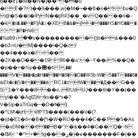
q��ɐ1�M��N�]��^��u
�E�?I��§���,w{�M�+��B�s�bu�Q
@�S��)�lPɼN��jR#3��_�vQ����ӵ�-
�k�s�.���P]Ǎ�ػ�XEB�&�(�\���HS�HO���
* �P�H\i6
�%d69۱��s����������{)b�&���0
�b3=iU�M]����\�Q�z/
��4���a�/ <��
�2X��O���1996��a':�~Y��;%��Q�
�p��+�%y��޺�h,��/
���V����r�p�H����H�8��D��W3b.W�5��T���6�
&Eh�c�{V�r����& RC1�zW����Д��G��
S 1�Y���II��o.,RUdUJ���6t�Y��(��
yI��`�AgfZ|hks��*s�?
V�Gp�aTrGq�~�D�f�}
�^LM\�jH#fPT9����(���\/�(?
�(d�E1�ȫ<�B�[*i�W�RÚ���4�C��'P�5�As
�xDM��Ҽ��B�"�&��4�G��Q�~N
�I$Қ<꣥�^+�!g���ړ�)�ʁ�������F�(��