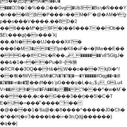
[5��}惒q�90�!��U�
���O9��%��.��Gvg[�Ub3�Bsԇ�Ń���Y
�n���l8 {b�P���=��M�F"�@�A؜M�Ұշ
p��s���V����.��B D�2
��6���Mº�|p9F�)��0���7��Ob��
$E\:���gǭ�n���`k|
��,�N���UJ����X#7�
���б�M3�z#�Πpė�K6�uF�<�}Mw��E��
�G��#Cc�R��ݠ_�������'v8'5GIgJ�
��&�1�=��Pu�8~{k㹯
�RCR��3OQ��H&�͔;W��o���?kj0i�^/
��뤢�fWV&Mh�CN�?�?�}�~~�Y�����#Oqg��<�dI
�2�f��>n�e�繋��ժf��t-'pG���q�L�aڮ$ؾ_GLu4
V>��|r;|h�nd'�FA��6�p΋�;"f���^�w�M`�
�� ���,�c��G���3��r)��5!�C�T
E�J�=���̎"����؅��
�@����1�'6a@�:�8����^�����J0�Ch�
�*��H{�ơӞ����b��i+�3n;Qdǵ������}
�q��|