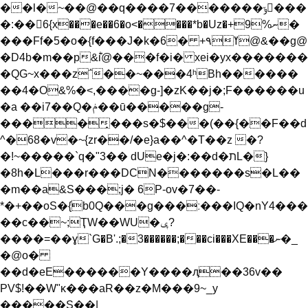
��l�~��@��q����7�������ݹ񶷗���
�:��6{x���e��6�o<����*b�Uz�+9%ނ�
���Ff�5�o�{f���J�k�6� +٩ߌ@&��g@
�D4b�m��p&ؕi@���f�i� xei�yx�������
�QG~x���z΅��~���4ʰBh������
��4�O&%�<,����g-]�zK��j�;F������u
�a ��i7��Q�ݥ��ū�����g-
����̟���s�$���(��{��F��d
^�68�v�~{zr��/�e}a��^�T��z �?
�!~�����`q�"3�� dUe�j�:��d�תL�}
�8h�L���r���DCN�������s�L��
�m��a&S���;j� 6P-ov�7��-
*�+��oS�{b0Q���g���ː���IQ�nY4���
��c��~;ҬW��WU�ݷ?
����=��ɣ`G�B'.;�3������;���ci���XE���ނ�_
�@o�
��d�eE������Y����ԯ��36v��
PV$!��W"ĸ���aR��z�M���9~_y
�����S��|