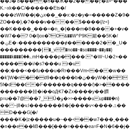
��J�'8����n��Ӂ��2����|:�a>^���
K.~xk��C/������Ets�/
���zWW��j�ڽx��_��x:�z�y�=�����Z�9�
ZO���},�?���v����$����{/z<}
��K����_���=�n_�{���m�8����+�v�
�W7��? 0�I}ox�֫?O&��W^P9K㛧��5K�/
�ݓE�܈����������ɇ������2��_U�
���������]
�_vͪ�no��~�so����~��y��}
�����k���ﮮ��0mH����p�[���:^�W~U�2+��
������i/�s?���u r�u
��;���<��fu���u�Rr���Vm<���w��
�ƙ'}W�n��d9��q���b�ڽ��yW�{� t
5f�d��t�F������q����/)�>�����
�������龳�i��oԪ7�Zx����y��膶
p=u��7@��7_Û�ۋ�>>����uup���ܹ�n}
�� ~|8�v.l�������8�{����v<����.ػ��
D���G{�/
����K�|z�����u�~��<��w7���˳���
�n��e��ҟB���[���=����ea=F�N�6��j�