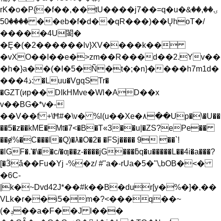
rK�o�P{�f��,��tU����j7��=q�u�&ۍ��,��
����50��eb�f�d��qR���)��
ŲhoT�/
�����4U䦦�
�Ȩ�(�2������lv}XV����k��
�vXO��I��e�>zm��R���d��2.Yv��
�h�}a��(�I�5�Ñ�t�;�n}����h7m1d�
���ذ4: �Luu�VgqSTr�
�GZT(иp��DIkHMve�Wl�AD��x
v��BG�*v�-
��V��f +\Ħ#�\v� %l(u��Xe�٨��Up�\�U��
��5�z��kME�Mt�7<�B�T«3��u|�ZS?ePe��
��ɇ%�C���I�Q)�ƛ�O�2� �FSj���� 9 ��`!
�lGF�.'�\��c/�ƣ��z-����jG���ƃq�u�����L��4i�a���?
[�Ӟǎ��Fu�Yj -%�z/ #"a�-rUa�5�"\,bOB�<�
�6C-
|k�~Dvd42J*��#k��B�dur[y�%�]�,��
VLk�r��i5�m�?<���q��~
(�ݚ��a�F��J I���