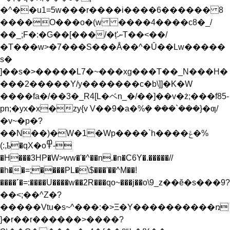
�^��u1=5w���r����i����6������ 8
����O���o�(w ����4����c8�_/
��_;F�:�G��[���/�ț'ނT��<��/
�T���w>�7���S���Å��^�Ȗ��Lw�����
s�
]��s�>�����L7�~���xg���T��_N���H�
���2�
����Y/y�������c�b\]]�K�W
����fa�/��3�_R4[L�ベn_�/��]��v�ż;���f85-
pn;�yx�x�zy{v V��9�a�%ܻ� ���`���}�ƣ/
�v~�p�?
��N��)�
W�1�Wp����`h����ݝ�%
(:,ҍ�qX�o߾-
�H���3HP�W>ww�'�^��n.�n�C6Y�.�����//
�h��=;����PL�\$���'��^M��!
����˹�=:����U����w��2R���qo~���j��ο\9_z��ӗ�s���9?
��<;��^Z�?
�����Vtu�s~^���:�>Ξ�Y����������ռ
}�r��r������>����?