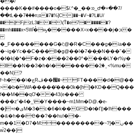
��/
����K��#����o�$/.^�_��:o_Ժ�+��7/
��tL��7ٛ���n;o�7�%]C|��~�V~�?L�U/
��|FjzL3��\(Ť�e7� �����?
��mh����x<5W֞�̔ԣ�����X=x����j�;x�
�_F��������G�/;@�R�C���g�˨a��
�~ig�Yc��C���8�g@��l�7��֦�N���"�
�f�k{�*�F�z�:���2��0^����LY�r%y�
8��N��3�h�\�������﮷�2<%mu�
��N) ?
f~h���\�ڃRڤ��՗�~ FT����d�@��
>�b�WA�����̓���0k�[h]�KD��Q���
f��M��qƠ��43(e���
���z"�4�_\�Y����~m1Mm�D@.�e-
�]+r�ىM�3�c�6�k��GD�t�Ƞ)�!h���
�&�h��iҼ��?��hu!�I�-
m��1�D7�M:���������~?]�ں��
w̕2��}