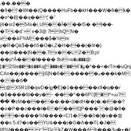
,��,���
�9�˘�Wt��(Q����HuFb��kH���W�8�k�
�o*�鍠��q��て�"
{4�sr2�54x�iˍU��Î���lS� �I��
-
�Tc�d`> e�3@ 7hQN�
x��&F%M���$�%m
y�R�Q&$��h5�O�i,Z�H�/��(�!#�}
��{d���]N��,Tx��LZ�B:̭n/
��p*Ă���f���� Ցo=w�u���@:
[:�2Sle���&��Kq[���e���4`�ۈ�*��<�rTm�uQnj
CAn��j����jS[N�6�;�����ޒ���k�M
�:��ճ�
;@X5R18�qwD�iք�E]�1�����x9�q��/
�$����fd��y�~ ���^��6P[f�I*+ա?
��`�zM������:��<|t�dH��)�;�l��?
�o�P��z���I�6���ɊP���`�@�8�
��r����%f����=C/1�:��0�]�s��찅
��s 5.4?�s��YU&���j�G�A��̷TL�J�
娙%f����,c"GckZ�W���Ab���3u͟�ڄ�{