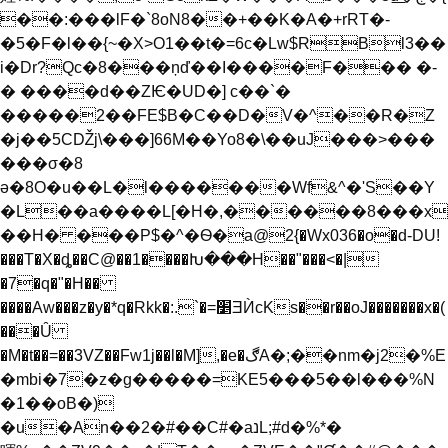
��:���lF�`8oN8��+��K�A�+rRT�-
�5�F�l��{~�X>O1��t�=6c�Lw$RBl3��
i�Dr?Qc�8���ņď��I����F��� �-
� ����d��ZѤ�UD�] c��`�
�����2��FE$B�C��D�V�^��R�Z
�j��5CǄj\���]66M��Yo8�\��uJ���>���
���σ�8
ǝ�8O�u��L�l�������Wf&^�'S��Y
�L��a����L[�H�,������8���x
��H� ���P$�^�Ѳ�a@2{�Wx036�o�d-DU!
���T�X�ȡ��C@��1����Խ���H��"���<�|
�7�q�"�H��
����Aw���z�y�*q�Rkk�:.`�=׵ƎЍcKs��r��oJ�������x�(
���Ȗ
�M�t��=��3VZ��Fw1j��l�M],�e�ڰA�;��nm�j2�%E
�mbi�7�z�g�����=KE5���5��l���%N
�1��oB�)
�u�An��2�#��C#�aנL;#d�%*�