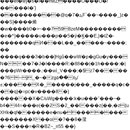
���et�w]�s�I��nwZ����O���O�/
�����ӏ�'}
����������@q�7�ܓF`��~����_}z�
��S]����烯
�w����b0�>~��7598zeM���������
�e�^}�����u���p��5�ý�Ϗ��E,}�tZ�-
�������qИ���L��_�����~����;
��
����q���3�b��]Hgû��wW�p�gGu�y���
N���7�J�I����R:�88��|�1h����:�|
���pWr����.:��wί_V���;�$z7�����
�?6~j_�~�zg۵��ҧ/
±;�����X�_�����j���_�����q�c�
��q}�=pc�v����8�}
������X�C/uWg����:k�u���"���~�
b4�44=���e(��2S�2_��l���z{��,�z(u
XHk�qf������e�nu��������
�������X��oi�?��8�灊
�~�S���=�R�BZ~_n55 ��}