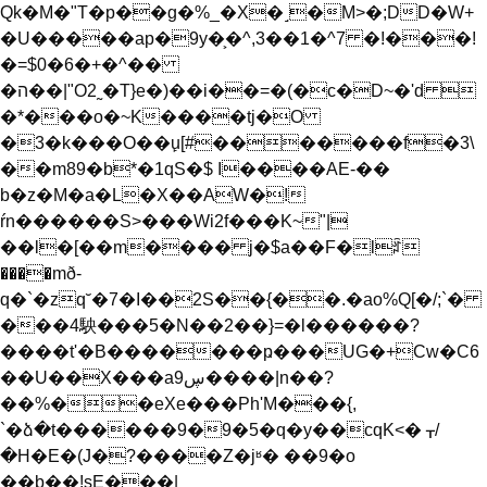
Qk�M�"T�p��g�%_�X�˼�M>�;DD�W+
�U�����ap�9y�͕�^,3��1�^7 �!���!
�=$0�6�+�^��
�ה��|"O2˷�T}e�)��i��=�(�c�D~�'d 
�*���o�~K����tj�O
�3�k���O��u̙[#�������f�3\
��m89�b*�1qS�$ I����AE-��
b�z�M�a�L�X��AW�!
ŕn������S>���Wi2f���K~"|
��l�[��m���� j�$a��F
�lꄁ
����mð-
q�`�zq˘�7�I��2S��{��.�ao%Q[�/;`�
���4駚���5�N��2��}=�l������?
����t'�B�������ҏ���UG�+Cw�C6
��U��X���aڛ9����|n��?
��%��eXe���Ph'M���{,
`�ձ�t������9�9�5�q�y��cqK<� ᚁ/
�H�E�(J�?����Z�jʶ� ��9�o
��b��!sE���|