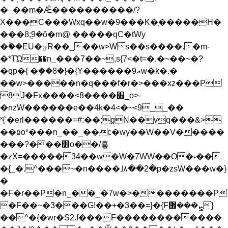
�_��m�Ǣ����������/?
X���C���Wxq��w�9���K�ֶ�����H�
���8ܻ;9�ŏ�m@ �����qC�tWy
�ۗ��EU�ؾR��_��w>Ws��s����.�m-
�*TΏ��n_���7��~,s{7<�t=�.�~��~�?
�qp�{ �ܾ��8�}�{Y������ޣ9w�k�.�
��w>�����n�q���f�r�>���xz���P
8J�Fx����<8����׻_o>-
�nzW������e��4k�4<�~<9__��
˟{'�erl������=#:��;gN��vq���&>
��۵o*���n_��_��c�wy��W��V�����
���?���׻o��/훃
�zX=�����34��w�W�7WW��O�˫��
�{_�.^���~�n����˩٨��2�p�zsW���w�}
�
�F�r��P�n_��_�7w�>��������P
�F��~�3���G!��+�3��=}�{Fܨ���޾ܶ}
��^�{�wr�S2.f���F������������