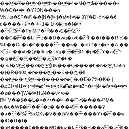
���ʬ��<�/d>���4�M� $�����+
W�O��Y?ON���n
VN,"ϖ�$F�@��[N�}j�r/I� 8Yf�D+:��6
d�����~1� 1�:m�f�
�3�PmM{7���v2�Z
��G���bٱz��D�wq�xv0�F��t���R|%�
%0��Ǥc�x�^����+��<�L�oR7�7�d~�A.��
X ȧ|��xb�@�ttmj�ҸVg��G];�p�Y�zx?
�[g�(� ���,i3d*�6�
�%J�M)��x�HK���Q����h�n�t'O$9a
�}�R�a0aj�r�����K
���!!
����*~������r�("�.�E�7%�K� |
�ܮC!H1���^��K�F����Ӡ=�}M�ñ�
�z���`jW�HܕN��vo�
RV��5��L�<�����F'����@M�
w�c�W$��4�c� ���49�����?
�a��S/$ơQXy�Vֺ��@V����֜�Y+���w
�Ю�U�I�
�gB����0�lk��WD�tpz�{a$�%��w�=K�