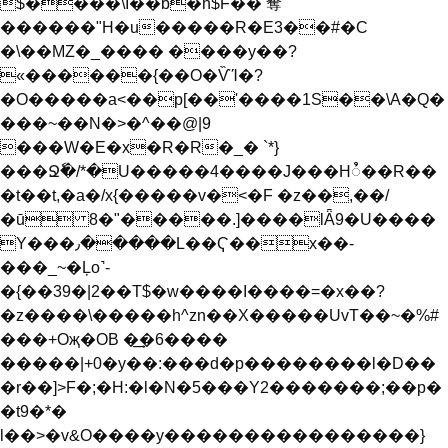
$����\I��b�h$F�� 奪
������"H�u�����R�E3��#�C
�\��MZ�_���� ����y��?
«������{��O�ѶΊ�?
�O�����a<��p[��'����1S��\A�Q�
���~��N�>�^��@|9
���W�E�x�R�R�_� `*}
���Ջٗ�/*�U�����4����J���Hꯪ��R��
�t��t,�a�/x{�����v�<�F �z��,��/
�ū 8�"�����.]����lǞ9�U����
Y���٫�����L��Ҁ��x��-
���_~�Ļo˺-
�{��39�|2��T$�w����I����=�x��?
�z����\�����h^zn��X�����UvT��~�%#
���+Oҗ�OB �͢�6����
�����|+0�y��:���d� p��������l�D��
�r��]>F�;�H:�l�N�5���Y2�������;��p�
�t9�*�
l��>�v&O����y����������������}