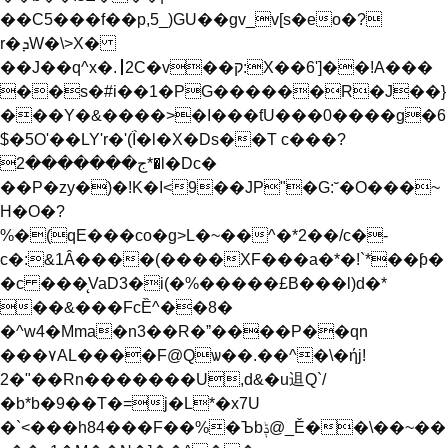
��C5���f��p,5_)GU��gv_v[s�eo�?
r�ܕW�\>X�
��J��q^x�.⎟2C�v��ק:X��6']��!A���
��s�#i��1�PG������R�J��}
���Y�&����>�I���ƭU���0����g�6
$�5O'��LY'r�'(Ḯ�l�X�Ds��T c���?
ج�������2*�l�Dc�
��P�zy�)�!K�I<9��JPʺ�G:˘�O���~
H�O�?
%�(qE���co�g>L�~��^�*2��/c�-
c�:&1Â����(����XF���a�*�!`*��ƥ�
�c ���̨VaD3�i(�%�����£B���l)d�*
��&���FcȄ^��8�
�^w4�Mma�n3��R�ˮ����P��qn
���۷AL����F@Qѡ��.��^�\�ήj!
2�"��Rn�������U,d&�u䢐Q`/
�b*b�9��T�=j�L*�x7U
�`<���h84���F��%�Ъbݙ@_Ě��\��~��