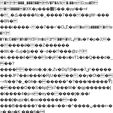
����_���8��V�P�&!k�.��mG;su�B
�I�����IXΚ�y���׽S��,�yγ/��>ꏶ
�_�ڪ����Nz�_����7�����gW~���
�ؕoN�
���i����~��7��='�Oگ;�w�ws�����re
�
�Y�cG���N�/3m�s߶*���VLߪ�u�Y�p�J;�
�����è̸���Z������
�Wc�~ޥ0p�{p��`�~d��!?���@z-
�k.����ĕ���o�y��x�vT1�k�Q���d�_
��?
������nm�;�;�,Zv�DqT{9�w�ڨ7^�����
���JϜ7��x���l�RjU����;��y�O\��
~=N��?�_�04�-������^�?���/�����߾|
�����O��S�kp{x7���W�`�qp������[
�I����4�p=s�ey�� ����[�;��/
���[�upz�L�oo������<��
���B�����Y��;��=��>�^����ڹ���r=�
>�;�q�K;���6�|