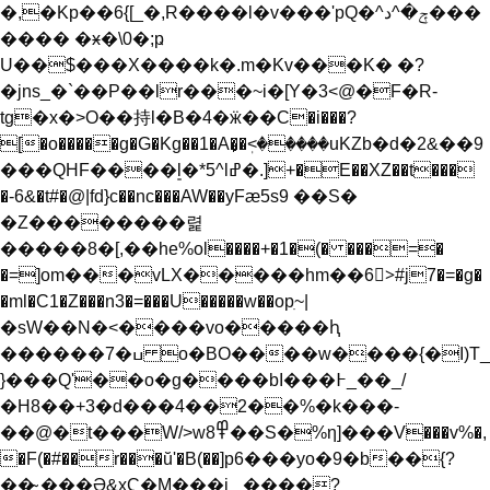
�,�Kp��6{[_�,R����l�v���'pQ�^ݼ�^د���
���� �ӿ�\0�;ҏ
U��$���X����k�.m�Kv���K� �?
�jns_�`��P��lr���~i�[Y�3<@�F�R-
tg�x�>O��持l�B�4�ӝ��C�i���?
[�o�����g�G�Kg��1�A�̙�ٖ<�����uKZb�d�2&��9
���QHF����l͈�*5^lߝ�.]+�E��XZ��t���
�-6&�t#�@|fd}c��nc���AW��yFӕ5s9 ��S�
�Z��������렱
�����8�[,��he%ol����+�1�(� ���=�
�=]om���vLX�����hm��6>ٕ#j7�=�g�
�ml�C1�Z���n3�=���U�����w��opִ~|
�sW��N�<����vo�����ԧ
������7�ߎ o�BO����w����{�I)T_
}���Q'��o�g����bI���߅_��_/
�H8��+3�d���4��2��%�k���-
��@�t���W/>w߾8��S�%η]���V���v%�,
�F(�#��r���ŭ'�B(��]p6���yo�9�b��{?
��̴﮿���Ə&xҀ�M���i_ ����?