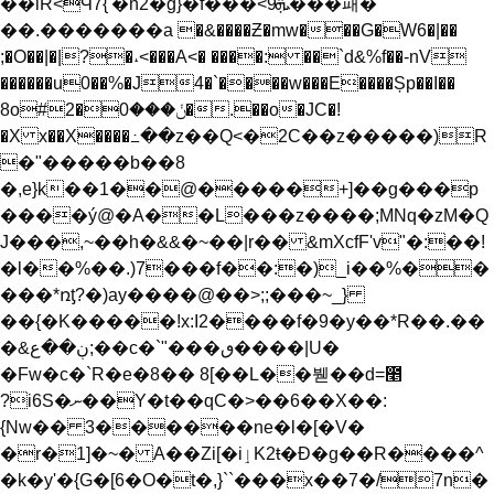
��lR<Ϥ7{'�n2�g}�f���<ܞ9���패�
��.�������a �&����Ƶ�mw���G�W6�|��
;�O��|�|?�˔<���A<� ����: ��`d&%f��-nV
������u0��%�J4�`����w���E����Șp��I��
8o#ݩ���0�2�.��o�JC�!
�X x��X����߸��z��Q<�2C��z�����)R
�"�����b��8
�,e}k��1��@�����+]��g���p
����ý@�A��L���z����;MNq�zM�Q
J���,~��h�&&�~��|r�� &mXcfF'v"�:��!
�l��%��.)7���f��:�)_i��%��
���*ռƫ?�)ay����@��>;;���~_}
��{�K�����!x:I2����f�9�y��*R��.��
�&ڹ��ع;��c�`"���ٯ����|U�
�Fw�c�`R�e�8�� 8[��L��붿��d=೥
?i6S�ނ��Y�t��qC�>��6��X��:
{Nw�� 3������ne�l�[�V�
�r�1]�~� A��Zi[�iٳK2ŧ�Đ�g��R����^
�k�y'�{G�[6�O�t�,}``���x��7�/7n�