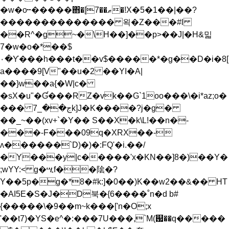
�w�o╍�����΋�[7��ޠ�!X�5�1��|��?
�������������� 왹�Z���#l
��R^�g~�\H��]��p>��J|�H&밃
7�w�o�*��$
۰�ϒ���h���t��v$�����*�g��D�i�8[
a����9[V"��u�2 ��YI�A|
��}w��a{�W|c�
�sX�u"�Ɠ���RZ�vk��G`1oo���\�i*az;o�
��� ج��_7k]J�K����?j�g�
��_~��(xv+`�Y�� S��X�k\L!��n�-
���-F���09q�XRX��-
ʌ������`D)�)�:FQ'�i.��/
�Y���y|c�����'x�KN��]8�)��Y�
;wYY:< g�ሢf��隂�?
Y��5p�g�*8�#k:]�0��)K��w2��&�� HT
�AI5E�S�J�D북�{6����˚n�d b#
{�����\�9��m~k���['n�O;x
'��t7)�YS�e^�:���7U���,`M(஗��q�����