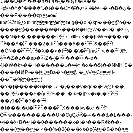
Ͽ\��O����n�n4�{��웷h�fX��
~p�^ܼ�^����f.,�t���tJ=�͂�,�~�~�B�ڽ�
���Я����cp.�o�/
�ps%7�e x�>n��q����͵g��o`�kp���7o��
����\�����W�G���R�HW��C�"�zl<ݸ
��N�߅�;������s?7_��FۏΧ��{ԌWߒ���o�
/��A����2�Jr���8�� &��!
�ǴN��.�X��>�t�l�\�|nw<.��9|%
{�Z�z��eр�Z�{� ����-o�
4j�W�k>��H������L��x��$(��NMH"S�
����i𘜲P-��,Ba�>�̬@ �_vVCH-
��T�9{�/
�Y�{�����S�r�=ޛ_�,���y�qq��{w8��}
��;3/���F�ĝo%��_�6>�]|?<�/�;�/
��y1��3��
�f���;�d����X���|vs�x~�?
Ow������t���Ur�OgQx�ޝ���&�L���-
��B���0������x�:�r���Rٝ�k��-
���(��� <��%�3{���xs�p{A�S�z�/