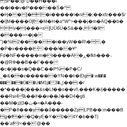
5P��;@`D��H���/
��l��v�P�����Ś�^
�Ң��[��i�����\�n/�;��xfz���$/
�l]M����O[f�M�H�a^W^>���j�m�AQ��b�
v�|���+s[UǛ6Ù�S&��,�9
����>>�j�
")�%l2�����i��yW��R\�,�
�P�x����t:���/��Ұ^
Fd�NF�����m�t����A�ڕ�fkh���؞
�@RФ��B��I"���
�c�]��s�Q��C��P%�P�C/
_�&��ԑ������YN��t܃�IDg� w��\�
������O��U�M1j� 3�ݤ��.�/
�*����{���&s�Lf��s��v!!,���K�/j�����
��Rw4͞&��#��v��J��D4�g6
��M�ܐ|t3�ت�<�A���-
�P�8���y��ǻ�����ZpLPB��:m���B
g�f��Q�yE�Y�0�4Y�b��T|
��'afr<��'@��