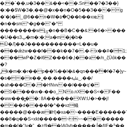
�;�`��,u�3��&��<��.Sn��?�3��}
�:��$W�3�,��@�x��n�O�5��3���g
�'�)�_@6��n�W�۵�Q��b��xxܧ|
�n��sm^�g��"�^
��������wjݯ�n��B�C��&:�6�>���
�U��s3ݐ�m�:�;a�m�j�b�
Ȕ�Ӆ��J�����������=L��u�
���ǽżw���f���k��7�.�-x��#�1;
���wP�Z�ї6Z���6�,ļ��a�/n_ζǗók��
�?
ݛk�m�:�r��p��%��l�&�qn���ۗ�f�7�}y~
�s��ʀ��˽��.����ﷷ_.��/
�ah���O�,l�HNvv��/���q'�
�S����w�-��o_No.nX��S<�F��
�ww��
�̳��: 8A������XW:U�>��j!
���d����f�^��vz鳋
�����@���ӕ�H)�xa�~����E������'
��8�q��S=xkt�����~~~�������
�m��[�"|v�"_�z/9��}A0vb�����:أ�/l|F�ׯ��